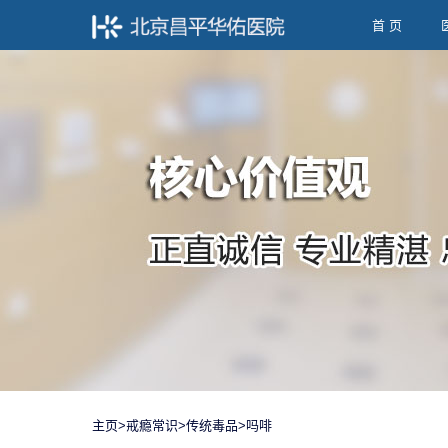
首 页
主页
>
戒瘾常识
>
传统毒品
>
吗啡