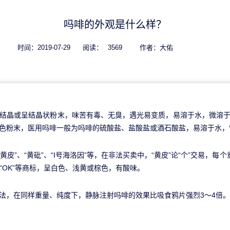
吗啡的外观是什么样？
时间：
2019-07-29
阅读：
3569
作者：
大佑
晶或呈结晶状粉末，味苦有毒、无臭，遇光易变质，易溶于水，微溶于
色粉末，医用吗啡一般为吗啡的硫酸盐、盐酸盐或酒石酸盐，易溶于水，
皮”、“黄砒”、“I号海洛因”等，在非法买卖中，“黄皮”论“个”交易，每
”、“OK”等商标，呈白色、浅黄或棕色，有酸味。
，在同样重量、纯度下，静脉注射吗啡的效果比吸食鸦片强烈3～4倍。