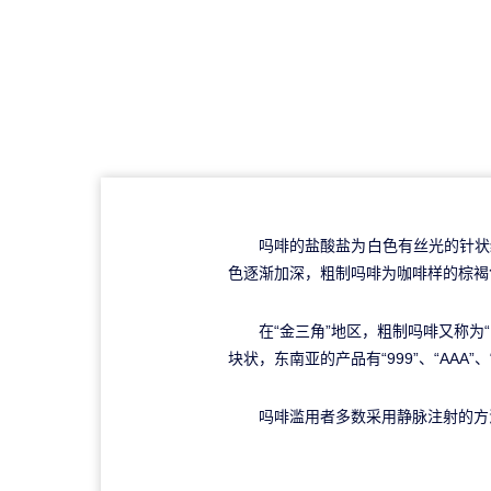
吗啡的盐酸盐为白色有丝光的针状结
色逐渐加深，粗制吗啡为咖啡样的棕褐
在“金三角”地区，粗制吗啡又称为“黄
块状，东南亚的产品有“999”、“AAA
吗啡滥用者多数采用静脉注射的方法