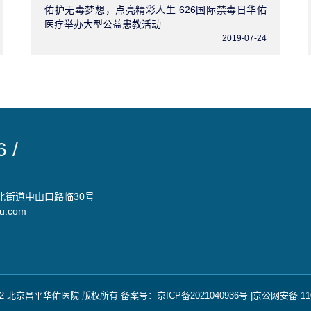
佑护无毒梦想，点亮精彩人生 626国际禁毒日华佑
医疗举办大型公益患教活动
2019-07-24
 /
）
北街道中山口路临30号
u.com
© 2022 北京昌平华佑医院 版权所有 备案号：
京ICP备2021040936号
|
京公网安备 110