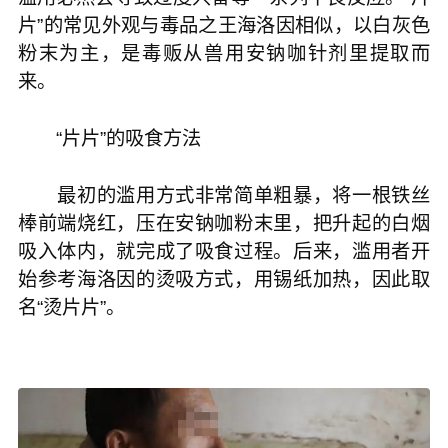
片”的常见外观与毒品之王海洛因相似，以白灰色
粉末为主，是毒贩从兽用安钠咖针剂里提取而
来。
“片片”的吸食方法
最初的滥用方式非常简单粗暴，将一根铁丝
棒前端烧红，压在安钠咖粉末里，把升起的白烟
吸入体内，就完成了吸食过程。后来，滥用者开
始参考海洛因的烫吸方式，用锡纸加热，因此取
名“烫片片”。