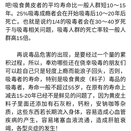
吧!吸食黄皮者的平均寿命比一般人群短10～15
年。25%吸毒成瘾者会在开始吸毒后10～20年后
死亡。也就是说约1/4的吸毒者会在30～40岁死
于与吸毒相关问题，吸毒人群的死亡率较一般人
群高15倍。
再说毒品危害的出现，是要经过一个量的累
积过程，所以，奉劝哪些还在侥幸吸毒的朋友们
可以趁自己只是轻度上瘾而能浪子回头，否则，
吸毒者的寿命，特别是吸食黄皮（料子）毒品的
吸毒者，寿命一般不超过55岁，在原有的寿命上
减去15-20年已经不是鲜见的问题了，因为黄皮土
料子里面还添加有石灰粉，钙粉，安钠咖等杂
质，这些东西若长期流入身体，容易造成心血管
疾病的产生，容易堵塞血液流通，造成肝脏衰
竭，各型炎症的发生！