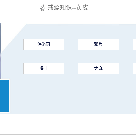
戒瘾知识--黄皮
海洛因
鸦片
吗啡
大麻