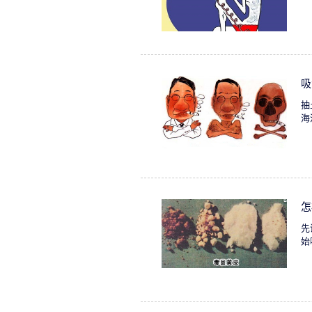
吸
抽
海
怎
先
始