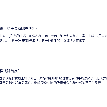
食土料子会有哪些危害？
土料子(黄皮)的患者一般分布在山西、陕西、河南和内蒙古一带，土料子(黄皮
洛因。土料子(黄皮)就是海洛因的一种衍生物，跟海洛因在化学
样戒除黄皮？
说长期吸食黄皮土料子对自己寿命的影响吧!吸食黄皮者的平均寿命比一般人群短1
吸毒后10～20年后死亡。也就是说约1/4的吸毒者会在30～40岁死于与吸毒