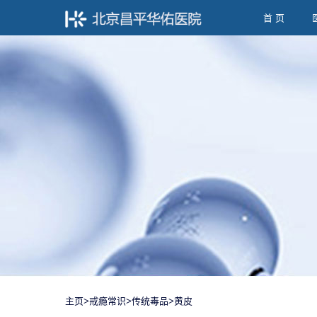
首 页
主页
>
戒瘾常识
>
传统毒品
>
黄皮