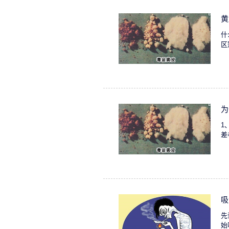
黄
什
区
为
1
差
吸
先
始