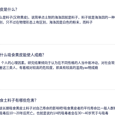
皮是什么？
么是料子(又称黄皮)，说简单点土制的海洛因就是料子，料子就是海洛因的一
别，只不过在物理形态上有区别，海洛因是白色的粉末，而料子
什么吸食黄皮能使人成瘾？
、个人的心理因素。研究结果倾向于认为在不同性格的人当中易冲动，对社会常
者这三类人，有着相对较高的危险度，即具有较高的滥用yao物成瘾
食土料子有哪些危害？
说长期吸食黄皮土料子对自己寿命的影响吧!吸食黄皮者的平均寿命比一般人群短1
吸毒后10～20年后死亡。也就是说约1/4的吸毒者会在30～40岁死于与吸毒