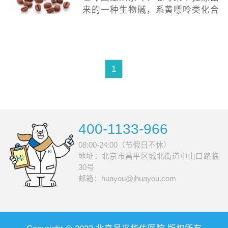
啡，不像吸烟
来的一种生物碱，系黄嘌呤类化合
物，属中枢神经兴奋剂。1820年被
科学家发现，微溶于水，与有机酸
的钠盐或某些胺形成复合物后溶解
度会提高。口服
1
400-1133-966
08:00-24:00（节假日不休）
地址：北京市昌平区城北街道中山口路临
30号
邮箱：huayou@ihuayou.com