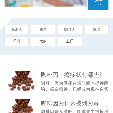
海洛因
鸦片
咖啡因
黄皮
吗啡
大麻
五仔
咖啡因上瘾症状有哪些？
咖啡，因为其能在短时间内提神醒
脑，振奋精神，已经成为现在白领
不可缺少的功能饮料。很多压力大
的白领，每隔一两小时就要冲一杯
咖啡因为什么被列为毒
咖啡，喝上一口，便欲罢不能。咖
品？
咖啡因是从茶叶、咖啡果中提炼出